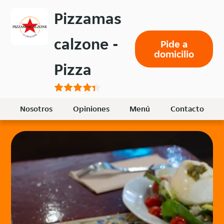
Volver
Pizzamas
al
menú
calzone -
Pide a
principal
domicilio
Pizza
Nosotros
Opiniones
Menú
Contacto